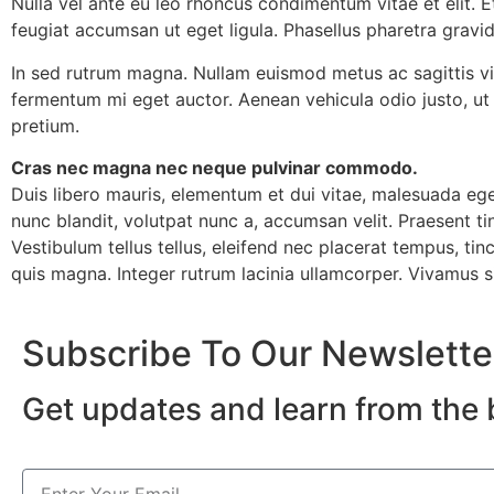
Nulla vel ante eu leo rhoncus condimentum vitae et elit. E
feugiat accumsan ut eget ligula. Phasellus pharetra gravi
In sed rutrum magna. Nullam euismod metus ac sagittis viv
fermentum mi eget auctor. Aenean vehicula odio justo, ut g
pretium.
Cras nec magna nec neque pulvinar commodo.
Duis libero mauris, elementum et dui vitae, malesuada ege
nunc blandit, volutpat nunc a, accumsan velit. Praesent t
Vestibulum tellus tellus, eleifend nec placerat tempus, tin
quis magna. Integer rutrum lacinia ullamcorper. Vivamus sit
Subscribe To Our Newslette
Get updates and learn from the 