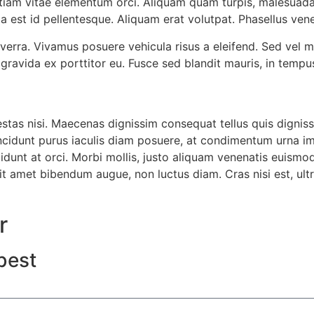
tiam vitae elementum orci. Aliquam quam turpis, malesuada n
da est id pellentesque. Aliquam erat volutpat. Phasellus ve
erra. Vivamus posuere vehicula risus a eleifend. Sed vel me
ravida ex porttitor eu. Fusce sed blandit mauris, in tempus
stas nisi. Maecenas dignissim consequat tellus quis digniss
incidunt purus iaculis diam posuere, at condimentum urna im
cidunt at orci. Morbi mollis, justo aliquam venenatis euismo
 amet bibendum augue, non luctus diam. Cras nisi est, ultric
r
best