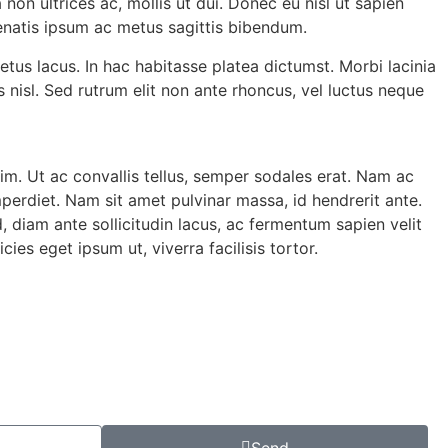
on ultrices ac, mollis ut dui. Donec eu nisl ut sapien
nenatis ipsum ac metus sagittis bibendum.
tus lacus. In hac habitasse platea dictumst. Morbi lacinia
 nisl. Sed rutrum elit non ante rhoncus, vel luctus neque
im. Ut ac convallis tellus, semper sodales erat. Nam ac
perdiet. Nam sit amet pulvinar massa, id hendrerit ante.
d, diam ante sollicitudin lacus, ac fermentum sapien velit
ies eget ipsum ut, viverra facilisis tortor.