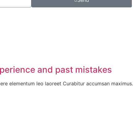
Send
perience and past mistakes
osuere elementum leo laoreet Curabitur accumsan maximus.