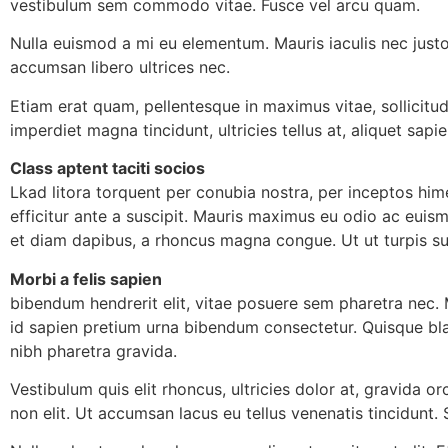
vestibulum sem commodo vitae. Fusce vel arcu quam.
Nulla euismod a mi eu elementum. Mauris iaculis nec justo
accumsan libero ultrices nec.
Etiam erat quam, pellentesque in maximus vitae, sollicitu
imperdiet magna tincidunt, ultricies tellus at, aliquet sapie
Class aptent taciti socios
Lkad litora torquent per conubia nostra, per inceptos hi
efficitur ante a suscipit. Mauris maximus eu odio ac euis
et diam dapibus, a rhoncus magna congue. Ut ut turpis susc
Morbi a felis sapien
bibendum hendrerit elit, vitae posuere sem pharetra nec. M
id sapien pretium urna bibendum consectetur. Quisque bla
nibh pharetra gravida.
Vestibulum quis elit rhoncus, ultricies dolor at, gravida or
non elit. Ut accumsan lacus eu tellus venenatis tincidunt.