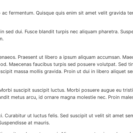
 ac fermentum. Quisque quis enim sit amet velit gravida te
din sed dui. Fusce blandit turpis nec aliquam pharetra. Sus
n.
menaeos. Praesent ut libero a ipsum aliquam accumsan. Maece
mod. Maecenas faucibus turpis sed posuere volutpat. Sed tin
ipit massa mollis gravida. Proin ut dui in libero aliquet s
orbi suscipit suscipit luctus. Morbi posuere augue eu tristi
ndit metus arcu, id ornare magna molestie nec. Proin male
ci. Curabitur ut luctus felis. Sed suscipit ut velit sit amet
 Suspendisse at mauris.